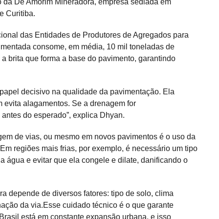
o da De Amorim Mineradora, empresa sediada em
e Curitiba.
onal das Entidades de Produtores de Agregados para
vimentada consome, em média, 10 mil toneladas de
 a brita que forma a base do pavimento, garantindo
 papel decisivo na qualidade da pavimentação. Ela
 evita alagamentos. Se a drenagem for
o antes do esperado”, explica Dhyan.
gem de vias, ou mesmo em novos pavimentos é o uso da
 Em regiões mais frias, por exemplo, é necessário um tipo
da água e evitar que ela congele e dilate, danificando o
ra depende de diversos fatores: tipo de solo, clima
inação da via.Esse cuidado técnico é o que garante
Brasil está em constante expansão urbana, e isso