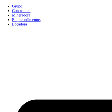
Ir
Grupo
para
Construtora
o
Mineradora
conteúdo
Empreendimentos
Locadora