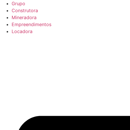
Ir
Grupo
para
Construtora
o
Mineradora
conteúdo
Empreendimentos
Locadora