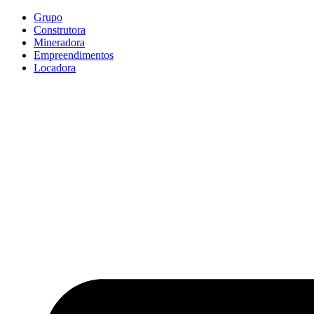
Ir
Grupo
para
Construtora
o
Mineradora
conteúdo
Empreendimentos
Locadora