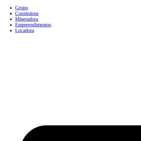
Ir
Grupo
para
Construtora
o
Mineradora
conteúdo
Empreendimentos
Locadora