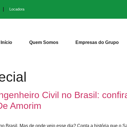
Locadora
Início
Quem Somos
Empresas do Grupo
ecial
genheiro Civil no Brasil: confi
De Amorim
no Brasil. Mas de onde veio esse dia? Conta a história que o S