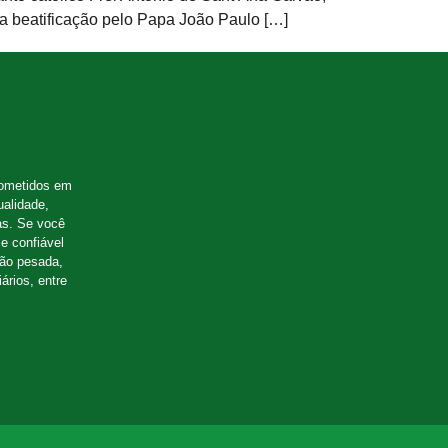
sua beatificação pelo Papa João Paulo […]
ometidos em
ualidade,
as. Se você
e confiável
ção pesada,
ários, entre