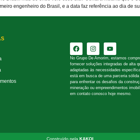
rimeiro engenheiro do Brasil, e a data faz referência ao dia de 
AS
No Grupo De Amorim, estamos compr
a
fornecer soluções integradas de alta q
a
adaptadas às necessidades específic
está em busca de uma parceria sólida 
mentos
para enfrentar os desafios da constru
mineração ou empreendimentos imobili
em contato conosco hoje mesmo.
Construído pela
KAKOI