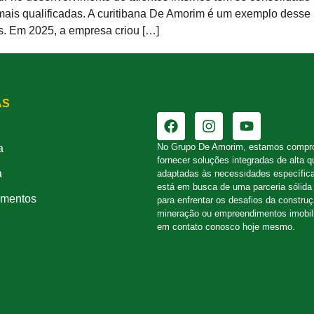
is qualificadas. A curitibana De Amorim é um exemplo desse mo
s. Em 2025, a empresa criou […]
AS
No Grupo De Amorim, estamos compr
a
fornecer soluções integradas de alta q
a
adaptadas às necessidades específic
está em busca de uma parceria sólida 
mentos
para enfrentar os desafios da constru
mineração ou empreendimentos imobili
em contato conosco hoje mesmo.