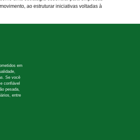
vimento, ao estruturar iniciativas voltadas à
ometidos em
ualidade,
as. Se você
e confiável
ção pesada,
ários, entre