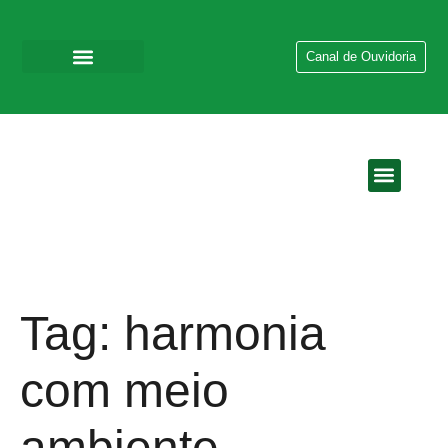
Canal de Ouvidoria
QUEM SOMOS
EMPRESAS DO GR
Tag:
harmonia
com meio
ambiente