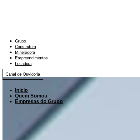
Grupo
Construtora
Mineradora
Empreendimentos
Locadora
Canal de Ouvidoria
Início
Quem Somos
Empresas do Grupo