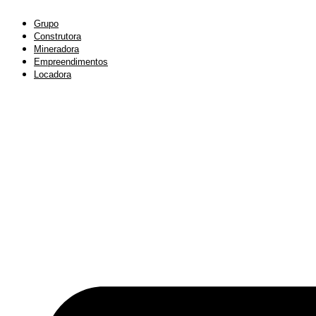
Ir
para
Grupo
o
Construtora
conteúdo
Mineradora
Empreendimentos
Locadora