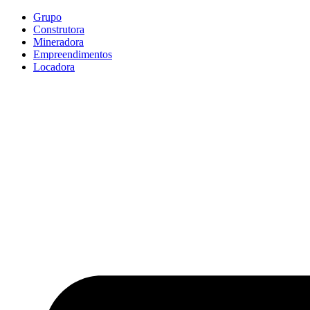
Ir
Grupo
para
Construtora
o
Mineradora
conteúdo
Empreendimentos
Locadora