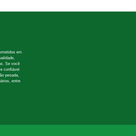
ometidos em
ualidade,
as. Se você
e confiável
ção pesada,
ários, entre