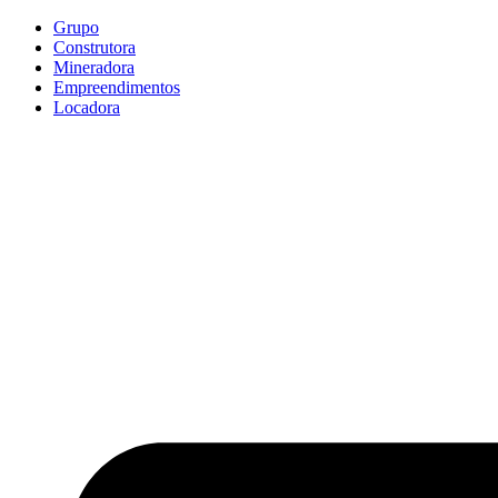
Ir
Grupo
para
Construtora
o
Mineradora
conteúdo
Empreendimentos
Locadora