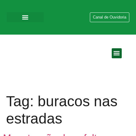
Canal de Ouvidoria
QUEM SOMOS
EMPRESAS DO GR
Tag:
buracos nas
estradas