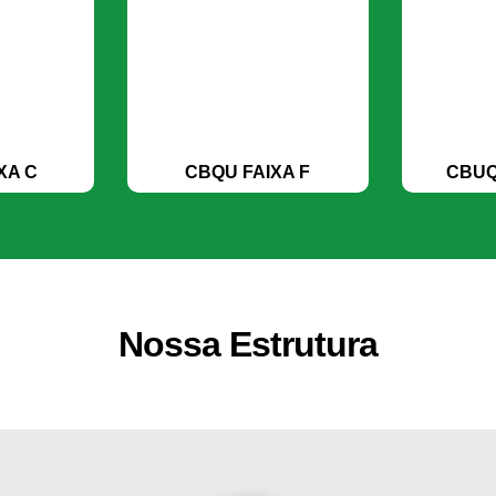
XA C
CBQU FAIXA F
CBUQ
Nossa Estrutura