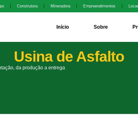
po
Construtora
Mineradora
Empreendimentos
Loca
Início
Sobre
Pr
Usina de Asfalto
ntação, da produção a entrega